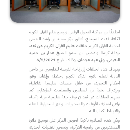
انطلاقًا من مواكبة التحول الرقمي وتيسير تعلم القرآن الكريم
لكافة فئات المجتمع، أطلق مركز حميد بن راشد النعيمي
لخدمة القرآن الكريم
حلقات تعليم القرآن الكريم عن بُعد
،
برعاية كريمة وتدشين من
سمو الشيخ عمار بن حميد
النعيمي، ولي عهد عجمان
، وذلك بتاريخ
6/5/2021
.
وتهدف هذه الحلقات إلى إتاحة الفرصة للدارسين من داخل
الدولة لتعلم تلاوة القرآن الكريم وحفظه وإتقانه وفق
أحكام التجويد، من خلال منصات تعليمية تفاعلية،
وبإشراف نخبة من المعلمين والمعلمات المؤهلين. كما
تسهم الحلقات عن بُعد في توفير بيئة تعليمية مرنة وآمنة،
تراعي اختلاف الأوقات والمستويات، وتعزز استمرارية التعلم
والارتباط بكتاب الله.
وتأتي هذه المبادرة تأكيدًا لحرص المركز على توسيع دائرة
المستفيدين من برامجه القرآنية، وتسخير التقنيات الحديثة