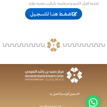
لخدمة القرآن الكريم ونشر تعليمه بأساليب عصرية مؤثرة.
اضغــط هنــا للتسجــيل
التسجيل
الرئيسية
اتصل بنا
تواصل معنا
hqc@ajquran.ae